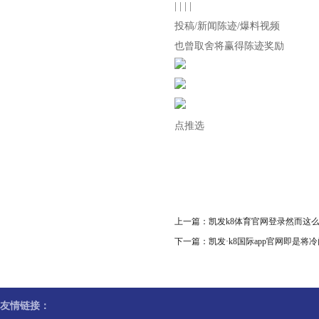
| | | |
投稿/新闻陈迹/爆料视频
也曾取舍将赢得陈迹奖励
点推选
上一篇：
凯发k8体育官网登录然而这么
下一篇：
凯发·k8国际app官网即是
友情链接：