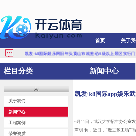
首页
关于我
凯发·k8国际娱乐网旧年头黄山市就推动A级以上景区实行门票免减
栏目分类
新闻中心
凯发·k8国际app娱
关于我们
新闻中心
6月11日，武汉大学招生办公室
工程案例
声明 称，近日，“魔豆梦工场”“
荣誉资质