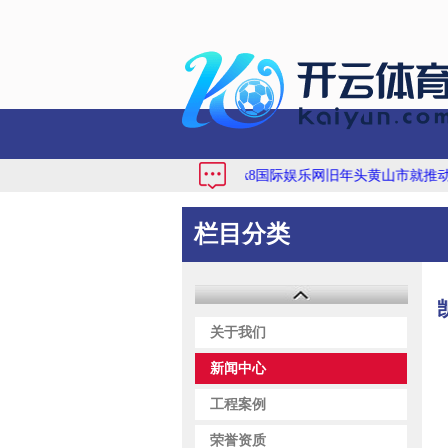
凯发·k8国际娱乐网旧年头黄山市就推动A级以
栏目分类
关于我们
新闻中心
工程案例
荣誉资质