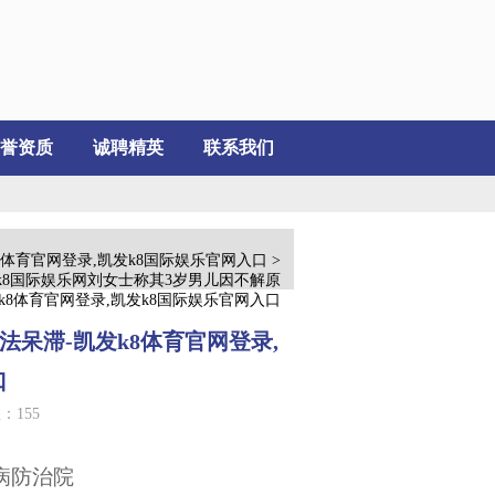
誉资质
诚聘精英
联系我们
了成本知人善察化的规划-凯发k8体育官网登录,凯...
凯发·k8国际app官网
8体育官网登录,凯发k8国际娱乐官网入口
>
·k8国际娱乐网刘女士称其3岁男儿因不解原
k8体育官网登录,凯发k8国际娱乐官网入口
法呆滞-凯发k8体育官网登录,
口
：155
病防治院