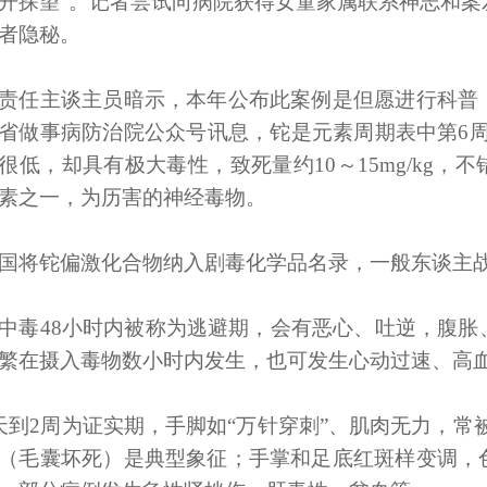
开探望”。记者尝试向病院获得女童家属联系神志和案
者隐秘。
责任主谈主员暗示，本年公布此案例是但愿进行科普
省做事病防治院公众号讯息，铊是元素周期表中第6周
很低，却具有极大毒性，致死量约10～15mg/kg
素之一，为历害的神经毒物。
国将铊偏激化合物纳入剧毒化学品名录，一般东谈主
中毒48小时内被称为逃避期，会有恶心、吐逆，腹胀
繁在摄入毒物数小时内发生，也可发生心动过速、高
天到2周为证实期，手脚如“万针穿刺”、肌肉无力，常
（毛囊坏死）是典型象征；手掌和足底红斑样变调，