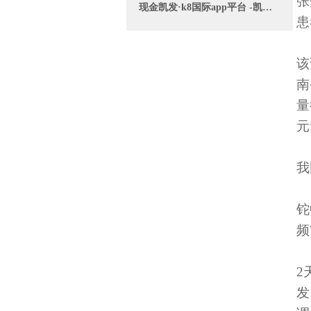
张
现金凯发·k8国际app平台 -凯发k8体育官网登录,凯发k8国际娱乐官网入口
患
该
南
量
元
我
铊
频
2
发