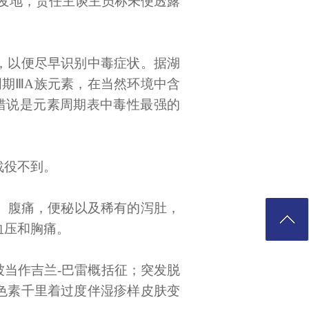
发地，责任主谈主员称未便透露
，以便尽早识别中毒症状。据湖
期ⅢA族元素，在当然环境中含
，不错说是元素周期表中毒性最强的
战役不到。
、腹痛，便秘以及稀有的泻肚，
血压和胸痛。
被当作吉兰-巴雷概括征；突发脱
色素千里着过度伴湿疹样皮肤变