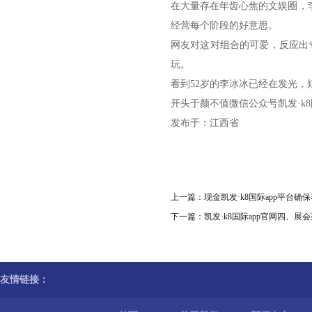
在大量存在年齿心焦的文娱圈，
经营每个阶段的好意思。
网友对这对组合的可爱，反应出专
玩。
看到52岁的李冰冰已经在发光
开头于颜不值微信公众号凯发·k8
发布于：江西省
上一篇：
现金凯发·k8国际app平台
下一篇：
凯发·k8国际app官网四、展
友情链接：