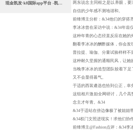
两东说念主同框之是以养眼，要津
现金凯发·k8国际app平台 -凯发k8体育官网登录,凯发k8国际娱乐官网入口
自信的少年感不测地谐和。
前锋博主分析：&34他们的穿搭
李冰冰曾在采访中说：&34年齿仅
这种年青的心态径直反应在她的
翻看李冰冰的酬酢媒体，你会发
普拉提、瑜伽、分量试验样样不
这种耐久坚握的通顺民风，让她
当晚李冰冰的造型团队较着下足
又不会显得暮气。
于适的西装遴选也恰到公正，幸
这组相片激励全网研讨，几个高
念主才年青。&34
&34于适站在傍边像极了被姐姐带
&34权门文照进现实！求他们协
前锋博主@Fashion点评：&